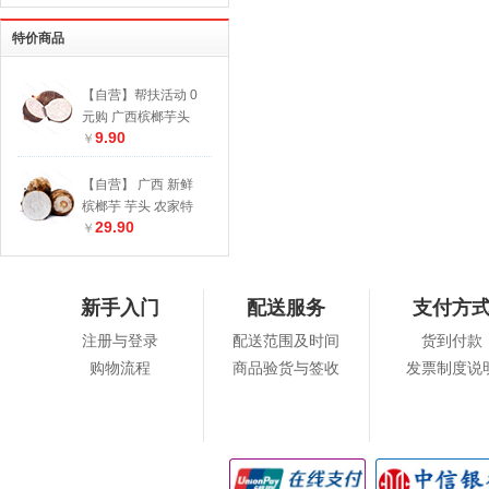
特价商品
【自营】帮扶活动 0
元购 广西槟榔芋头
9.90
农家特产【仅限南宁
￥
市内】
【自营】 广西 新鲜
槟榔芋 芋头 农家特
29.90
产 5斤装
￥
新手入门
配送服务
支付方
注册与登录
配送范围及时间
货到付款
购物流程
商品验货与签收
发票制度说