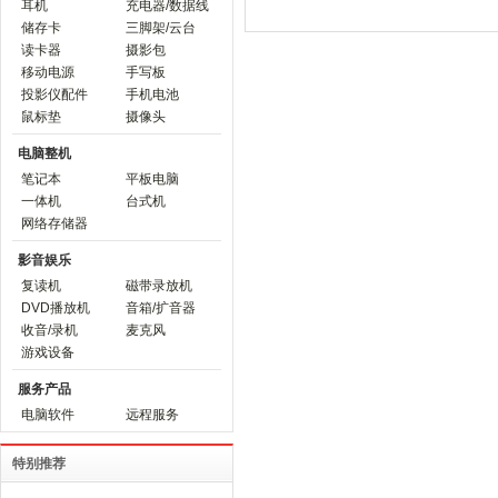
耳机
充电器/数据线
储存卡
三脚架/云台
读卡器
摄影包
移动电源
手写板
投影仪配件
手机电池
鼠标垫
摄像头
电脑整机
笔记本
平板电脑
一体机
台式机
网络存储器
影音娱乐
复读机
磁带录放机
DVD播放机
音箱/扩音器
收音/录机
麦克风
游戏设备
服务产品
电脑软件
远程服务
特别推荐