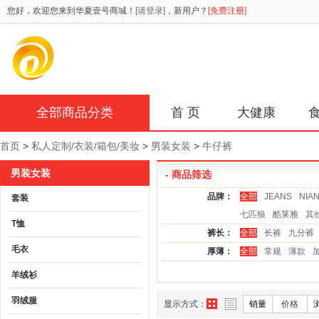
您好，欢迎您来到华夏壹号商城！
[请登录]
，新用户？
[免费注册]
全部商品分类
首 页
大健康
首页
>
私人定制/衣装/箱包/美妆
>
男装女装
>
牛仔裤
男装女装
- 商品筛选
品牌：
全部
JEANS
NIA
套装
七匹狼
酷莱雅
其
T恤
裤长：
全部
长裤
九分裤
毛衣
厚薄：
全部
常规
薄款
羊绒衫
羽绒服
显示方式：
销量
价格