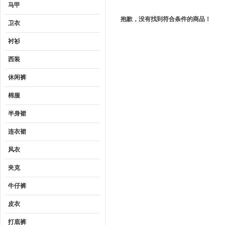
马甲
抱歉，没有找到符合条件的商品！
卫衣
衬衫
西装
休闲裤
棉服
半身裙
连衣裙
风衣
夹克
牛仔裤
皮衣
打底裤