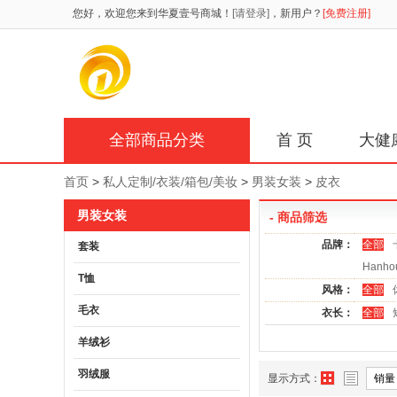
您好，欢迎您来到华夏壹号商城！
[请登录]
，新用户？
[免费注册]
全部商品分类
首 页
大健
首页
>
私人定制/衣装/箱包/美妆
>
男装女装
>
皮衣
男装女装
- 商品筛选
品牌：
全部
套装
Hanh
T恤
风格：
全部
毛衣
衣长：
全部
羊绒衫
羽绒服
显示方式：
销量