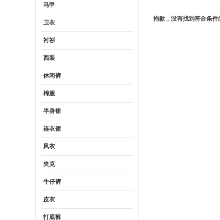
马甲
抱歉，没有找到符合条件
卫衣
衬衫
西装
休闲裤
棉服
半身裙
连衣裙
风衣
夹克
牛仔裤
皮衣
打底裤