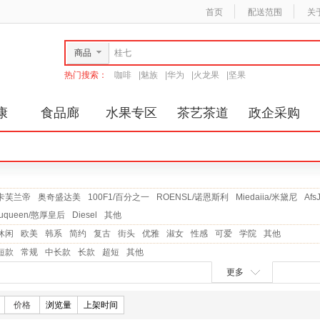
首页
配送范围
关
商品
热门搜索：
咖啡
|
魅族
|
华为
|
火龙果
|
坚果
康
食品廊
水果专区
茶艺茶道
政企采购
卡芙兰帝
奥奇盛达美
100F1/百分之一
ROENSL/诺恩斯利
Miedaiia/米黛尼
Af
ouqueen/憨厚皇后
Diesel
其他
休闲
欧美
韩系
简约
复古
街头
优雅
淑女
性感
可爱
学院
其他
短款
常规
中长款
长款
超短
其他
更多
价格
浏览量
上架时间