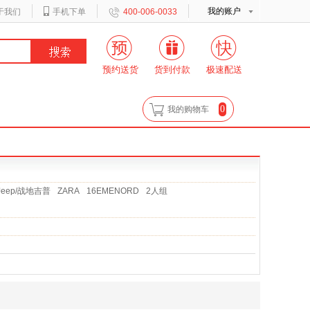
我的账户
于我们
手机下单
400-006-0033
预约送货
货到付款
极速配送
0
我的购物车
sJeep/战地吉普
ZARA
16EMENORD
2人组