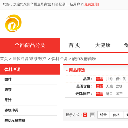
您好，欢迎您来到华夏壹号商城！
[请登录]
，新用户？
[免费注册]
全部商品分类
首 页
大健康
首页
>
酒饮冲调/茗茶/饮料
>
饮料冲调
>
酸奶发酵菌粉
饮料冲调
- 商品筛选
品牌：
全部
川秀
佰生优
咖啡
是否含糖：
全部
无糖
含糖
奶茶
进口/国产：
全部
进口
国产
果汁
谷物冲调
显示方式：
销量
价格
酸奶发酵菌粉