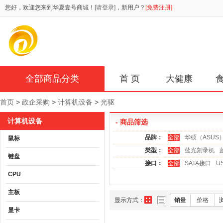
您好，欢迎您来到华夏壹号商城！
[请登录]
，新用户？
[免费注册]
全部商品分类
首 页
大健康
首页
>
政企采购
>
计算机设备
>
光驱
计算机设备
- 商品筛选
品牌：
全部
华硕（ASUS
鼠标
类型：
全部
蓝光刻录机
键盘
接口：
全部
SATA接口
U
CPU
主板
显示方式：
销量
价格
显卡