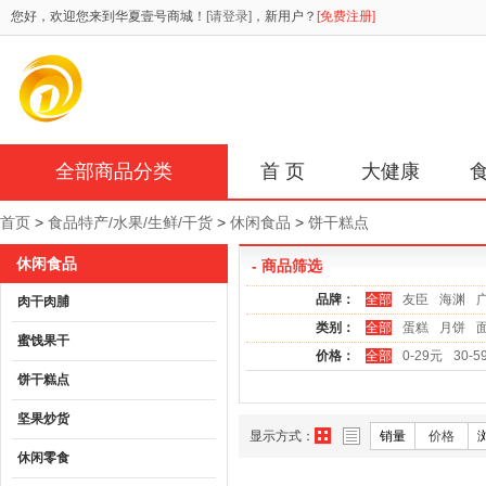
您好，欢迎您来到华夏壹号商城！
[请登录]
，新用户？
[免费注册]
全部商品分类
首 页
大健康
首页
>
食品特产/水果/生鲜/干货
>
休闲食品
>
饼干糕点
休闲食品
- 商品筛选
品牌：
全部
友臣
海渊
肉干肉脯
类别：
全部
蛋糕
月饼
蜜饯果干
价格：
全部
0-29元
30-5
饼干糕点
坚果炒货
显示方式：
销量
价格
休闲零食