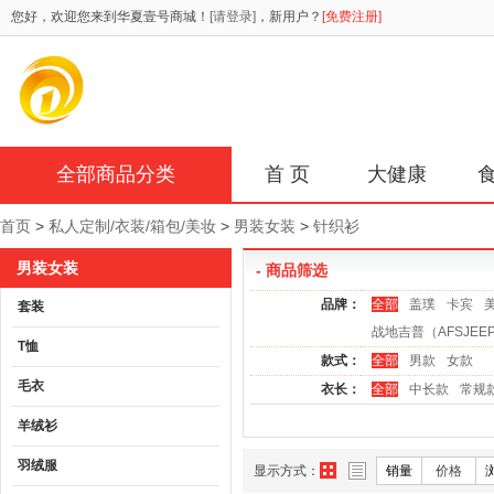
您好，欢迎您来到华夏壹号商城！
[请登录]
，新用户？
[免费注册]
全部商品分类
首 页
大健康
首页
>
私人定制/衣装/箱包/美妆
>
男装女装
>
针织衫
男装女装
- 商品筛选
品牌：
全部
盖璞
卡宾
美
套装
战地吉普（AFSJEE
T恤
款式：
全部
男款
女款
毛衣
衣长：
全部
中长款
常规
羊绒衫
羽绒服
显示方式：
销量
价格