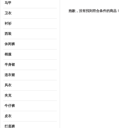
马甲
抱歉，没有找到符合条件的商品！
卫衣
衬衫
西装
休闲裤
棉服
半身裙
连衣裙
风衣
夹克
牛仔裤
皮衣
打底裤