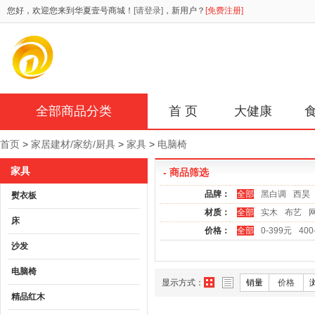
您好，欢迎您来到华夏壹号商城！
[请登录]
，新用户？
[免费注册]
全部商品分类
首 页
大健康
首页
>
家居建材/家纺/厨具
>
家具
>
电脑椅
家具
- 商品筛选
品牌：
全部
黑白调
西昊
熨衣板
材质：
全部
实木
布艺
床
价格：
全部
0-399元
400
沙发
电脑椅
显示方式：
销量
价格
精品红木