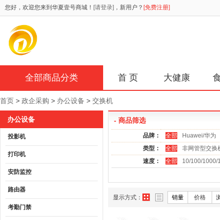
您好，欢迎您来到华夏壹号商城！
[请登录]
，新用户？
[免费注册]
全部商品分类
首 页
大健康
首页
>
政企采购
>
办公设备
>
交换机
办公设备
- 商品筛选
品牌：
全部
Huawei/华为
投影机
类型：
全部
非网管型交换
打印机
速度：
全部
10/100/1000
安防监控
路由器
显示方式：
销量
价格
考勤门禁