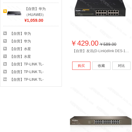
百兆非网管交
【自营】华为
换机
（HUAWEI）
¥1,059.00
S1700-24GR
24口千兆非网
管 交换机
【自营】华为
（HUAWEI）S5700S-
【自营】华为
￥429.00
￥589.00
52P-LI-AC 48口千兆网管
（HUAWEI）S5700S-
【自营】水星
【自营】友讯(D-Link)dlink DES-1016A 百兆 非网管交换机16口
交换机
28P-LI-AC 24口全千兆网
（MERCURY）S108M 8
【自营】水星
管交换机
口百兆交换机
（MERCURY）SG116D
【自营】TP-LINK TL-
购买
收藏
对比
16口千兆交换机 钢壳桌面
SF1016D 16口百兆非网管
【自营】TP-LINK TL-
式
交换机
SG1024DT 24口全千兆非
【自营】TP-LINK TL-
网管交换机
SF1008D 8口百兆交换机
钢壳八口网线分线器