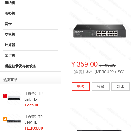
碎纸机
验钞机
网卡
交换机
计算器
装订机
￥359.00
￥499.00
磁盘刻录及存储设备
【自营】水星（MERCURY）SG116D 16口千兆交换机 钢壳桌面式
热卖商品
购买
收藏
对比
【自营】TP-
Link TL-
¥225.00
SG1008+ 8口
千兆以太网交
【自营】TP-
换机 8口交换
LINK TL-
机
¥1,109.00
SF1048S 48口