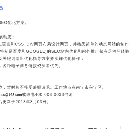
。
员
SEO优化方案。
展动态；
L语言和CSS+DIV网页布局设计网页，并熟悉简单的动态网站的制
特别是百度和GOOGLE)的SEO站内优化和站外推广都有足够的经
及关键词给出优化指导方案并实施优化操作；
，各种电子商务链接资源者优先。
。
位，暂时恕不接受兼职请求。工作地点在南宁市兴宁区。
或致电400-006-0033咨询
hsc@163.com
更新于2018年8月03日。