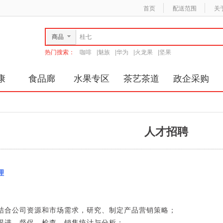
首页
配送范围
关
商品
热门搜索：
咖啡
|
魅族
|
华为
|
火龙果
|
坚果
康
食品廊
水果专区
茶艺茶道
政企采购
人才招聘
理
结合公司资源和市场需求，研究、制定产品营销策略；
跟进、督促、检查，销售统计与分析；