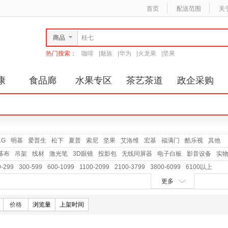
首页
配送范围
关
商品
热门搜索：
咖啡
|
魅族
|
华为
|
火龙果
|
坚果
康
食品廊
水果专区
茶艺茶道
政企采购
LG
明基
爱普生
松下
夏普
索尼
坚果
艾洛维
宏基
福满门
酷乐视
其他
幕布
吊架
线材
激光笔
3D眼镜
投影包
无线同屏器
电子白板
影音设备
实
0-299
300-599
600-1099
1100-2099
2100-3799
3800-6099
6100以上
更多
价格
浏览量
上架时间