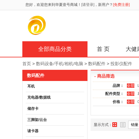
您好，欢迎您来到华夏壹号商城！
[请登录]
，新用户？
[免费注册]
全部商品分类
首 页
大健
首页
>
数码设备/手机/相机/电脑
>
数码配件
>
投影仪配件
数码配件
- 商品筛选
品牌：
全部
耳机
配件类型：
全部
充电器/数据线
价格：
全部
储存卡
三脚架/云台
显示方式：
销量
读卡器