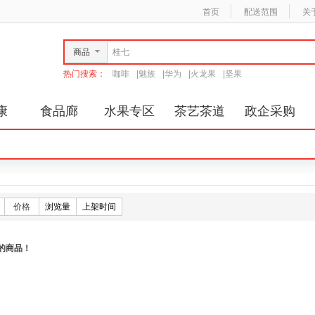
首页
配送范围
关
商品
热门搜索：
咖啡
|
魅族
|
华为
|
火龙果
|
坚果
康
食品廊
水果专区
茶艺茶道
政企采购
价格
浏览量
上架时间
的商品！