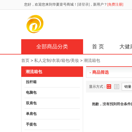
您好，欢迎您来到华夏壹号商城！
[请登录]
，新用户？
[免费注册]
全部商品分类
首 页
大健
首页
>
私人定制/衣装/箱包/美妆
>
潮流箱包
潮流箱包
- 商品筛选
拉杆箱
显示方式：
销量
电脑包
双肩包
抱歉，没有找到符合条件
单肩包
手提包