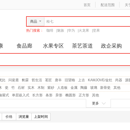
首页
配送范围
关
商品
热门搜索：
咖啡
|
魅族
|
华为
|
火龙果
|
坚果
康
食品廊
水果专区
茶艺茶道
政企采购
优比
问瓷斋
豹霖
哲生活
茗匠
唐丰
旧望格
上古
KAMJOVE/金灶
尚器
源
木
瓷
竹
石材
实木
木制
紫砂
人造板
金属
陶藤
玻璃
新骨瓷
其他
抽屉式
单层嵌入式
长方形
条形
异形
椭圆形
正方形
其他
更多
价格
浏览量
上架时间