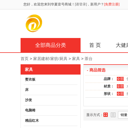
您好，欢迎您来到华夏壹号商城！
[请登录]
，新用户？
[免费注册]
全部商品分类
首 页
大健
首页
>
家居建材/家纺/厨具
>
家具
>
茶台
家具
- 商品筛选
品牌：
全部
熨衣板
材质：
全部
床
形状：
全部
沙发
电脑椅
显示方式：
销量
精品红木