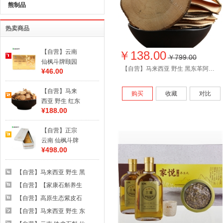
熊制品
热卖商品
【自营】云南
￥138.00
￥799.00
仙枫斗牌颐园
【自营】马来西亚 野生 黑东革阿里原片50/150/250g
¥46.00
铁皮石斛颗粒
冲剂 原价92元
【自营】马来
全国包邮
购买
收藏
对比
西亚 野生 红东
¥188.00
革阿里原片 原
根正品
【自营】正宗
50/100/200g
云南 仙枫斗牌
¥498.00
颐园铁皮颗粒
石斛 冲剂 90克
【自营】马来西亚 野生 黑
东革阿里原片50/150/250g
【自营】【家康石斛养生
礼】 小福星100ml*2+20g
【自营】高原生态紫皮石
野生紫皮枫斗
斛寸金条
【自营】马来西亚 野生 东
革阿里原片 原根正品