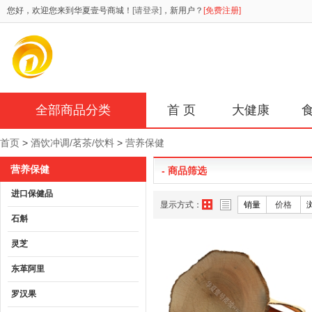
您好，欢迎您来到华夏壹号商城！
[请登录]
，新用户？
[免费注册]
全部商品分类
首 页
大健康
首页
>
酒饮冲调/茗茶/饮料
>
营养保健
营养保健
- 商品筛选
进口保健品
显示方式：
销量
价格
石斛
灵芝
东革阿里
罗汉果