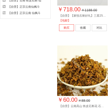
【自营】云南 铁皮石斛 仙
50/150/250g
枫斗颐元含片 30克瓶装礼
【自营】正宗云南仙枫斗
￥718.00
￥1188.00
盒 包邮
牌颐园 铁皮石斛颗粒冲 60
【自营】正宗云南 仙枫斗
【自营】【家悦石斛好礼】三星250ml*2+30g野生紫皮枫斗
克 礼盒装 包邮
牌颐元铁皮石斛含片 48克
【包邮】
礼盒装 包邮
购买
收藏
对比
￥60.00
￥88.00
【自营】云南高山 铁皮石斛花 石斛花 散装 5g起拍 10g以上包邮