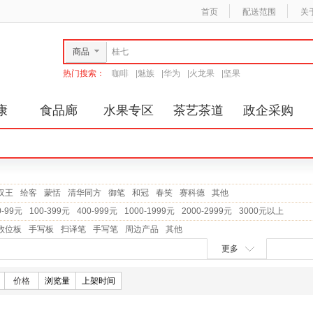
首页
配送范围
关
商品
热门搜索：
咖啡
|
魅族
|
华为
|
火龙果
|
坚果
康
食品廊
水果专区
茶艺茶道
政企采购
汉王
绘客
蒙恬
清华同方
御笔
和冠
春笑
赛科德
其他
0-99元
100-399元
400-999元
1000-1999元
2000-2999元
3000元以上
数位板
手写板
扫译笔
手写笔
周边产品
其他
更多
价格
浏览量
上架时间