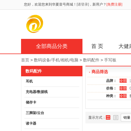
您好，欢迎您来到华夏壹号商城！
[请登录]
，新用户？
[免费注册]
全部商品分类
首 页
大健
首页
>
数码设备/手机/相机/电脑
>
数码配件
>
手写板
数码配件
- 商品筛选
品牌：
全部
耳机
价格：
全部
充电器/数据线
种类：
全部
储存卡
三脚架/云台
显示方式：
销量
读卡器