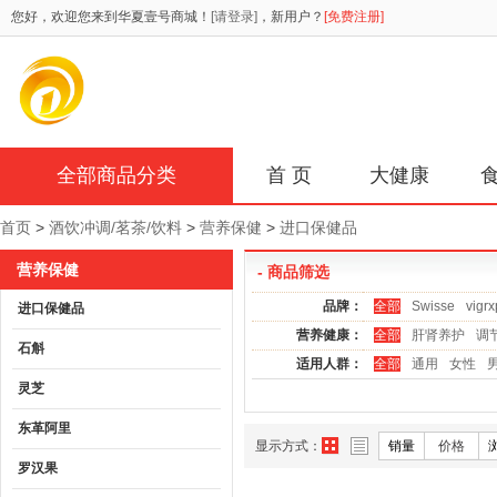
您好，欢迎您来到华夏壹号商城！
[请登录]
，新用户？
[免费注册]
全部商品分类
首 页
大健康
首页
>
酒饮冲调/茗茶/饮料
>
营养保健
>
进口保健品
营养保健
- 商品筛选
品牌：
全部
Swisse
vigrx
进口保健品
营养健康：
全部
肝肾养护
调
石斛
适用人群：
全部
通用
女性
灵芝
东革阿里
显示方式：
销量
价格
罗汉果