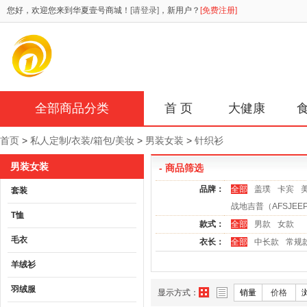
您好，欢迎您来到华夏壹号商城！
[请登录]
，新用户？
[免费注册]
全部商品分类
首 页
大健康
首页
>
私人定制/衣装/箱包/美妆
>
男装女装
>
针织衫
男装女装
- 商品筛选
品牌：
全部
盖璞
卡宾
美
套装
战地吉普（AFSJEE
T恤
款式：
全部
男款
女款
毛衣
衣长：
全部
中长款
常规
羊绒衫
羽绒服
显示方式：
销量
价格