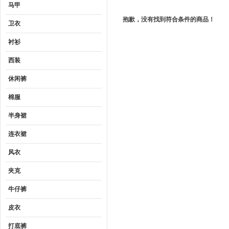
马甲
抱歉，没有找到符合条件的商品！
卫衣
衬衫
西装
休闲裤
棉服
半身裙
连衣裙
风衣
夹克
牛仔裤
皮衣
打底裤