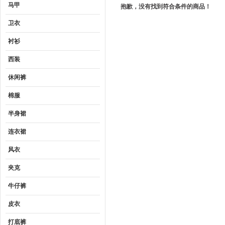
马甲
抱歉，没有找到符合条件的商品！
卫衣
衬衫
西装
休闲裤
棉服
半身裙
连衣裙
风衣
夹克
牛仔裤
皮衣
打底裤