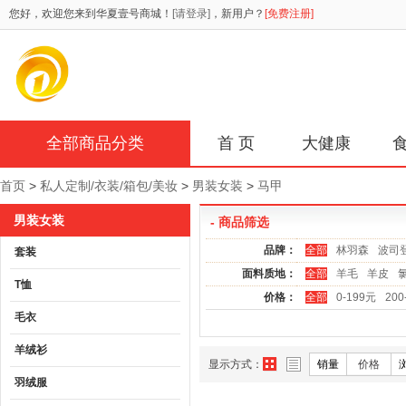
您好，欢迎您来到华夏壹号商城！
[请登录]
，新用户？
[免费注册]
全部商品分类
首 页
大健康
首页
>
私人定制/衣装/箱包/美妆
>
男装女装
>
马甲
男装女装
- 商品筛选
品牌：
全部
林羽森
波司
套装
面料质地：
全部
羊毛
羊皮
T恤
价格：
全部
0-199元
200
毛衣
羊绒衫
显示方式：
销量
价格
羽绒服