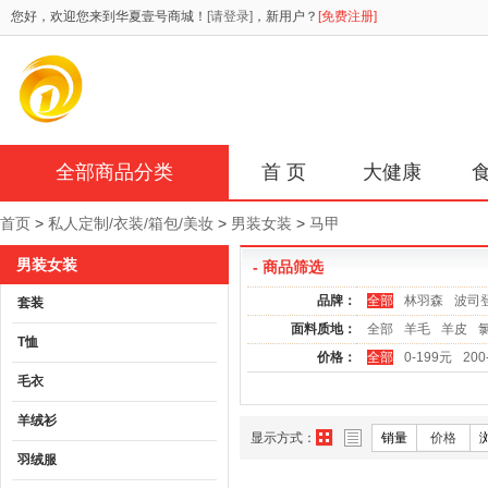
您好，欢迎您来到华夏壹号商城！
[请登录]
，新用户？
[免费注册]
全部商品分类
首 页
大健康
首页
>
私人定制/衣装/箱包/美妆
>
男装女装
>
马甲
男装女装
- 商品筛选
品牌：
全部
林羽森
波司
套装
面料质地：
全部
羊毛
羊皮
T恤
价格：
全部
0-199元
200
毛衣
羊绒衫
显示方式：
销量
价格
羽绒服