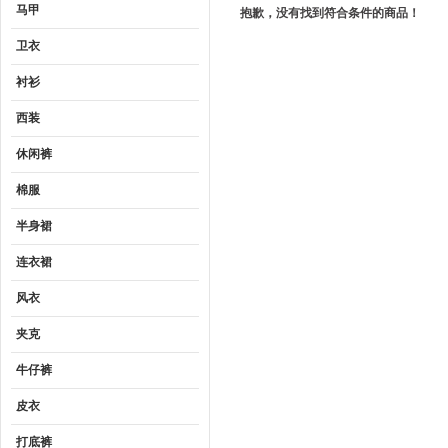
马甲
抱歉，没有找到符合条件的商品！
卫衣
衬衫
西装
休闲裤
棉服
半身裙
连衣裙
风衣
夹克
牛仔裤
皮衣
打底裤